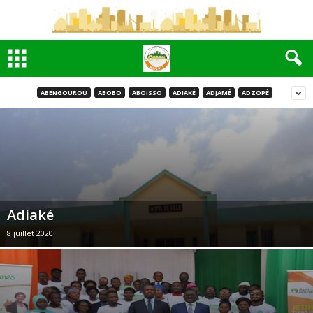
ABENGOUROU
ABOBO
ABOISSO
ADIAKÉ
ADJAMÉ
ADZOPÉ
Adiaké
8 juillet 2020