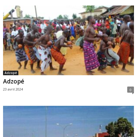
Adzopé
Adzopé
23 avril 2024
0