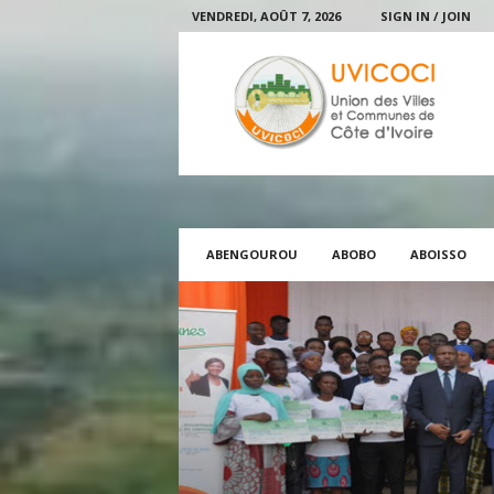
VENDREDI, AOÛT 7, 2026
SIGN IN / JOIN
U
V
I
C
O
C
I
ABENGOUROU
ABOBO
ABOISSO