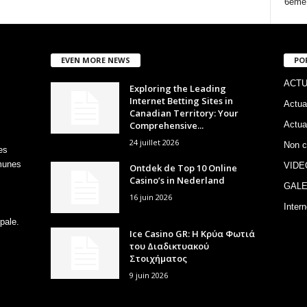
6ème 
EVEN MORE NEWS
PO
ACTU
Exploring the Leading
Internet Betting Sites in
Actua
Canadian Territory: Your
Comprehensive...
Actua
24 juillet 2026
Non c
es
mmunes
VIDE
Ontdek de Top 10 Online
Casino’s in Nederland
GALE
16 juin 2026
Intern
pale.
Ice Casino GR: Η Κρύα Φωτιά
του Διαδικτυακού
Στοιχήματος
9 juin 2026