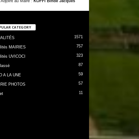
Adjoint au Maire :
KOFFI Bindé Jacques
PULAR CATEGORY
1571
ALITÉS
757
lités MAIRIES
323
lités UVICOCI
87
lassé
59
O A LA UNE
57
RIE PHOTOS
11
et