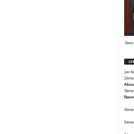
-Nom
LE
1er A
2ème 
Abou
3èm
Navo
4ème 
5ème 