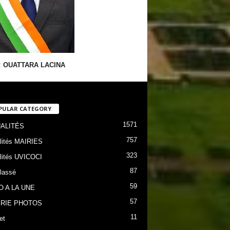
:
OUATTARA LACINA
PULAR CATEGORY
1571
ALITÉS
757
lités MAIRIES
323
lités UVICOCI
87
lassé
59
O A LA UNE
57
RIE PHOTOS
11
et