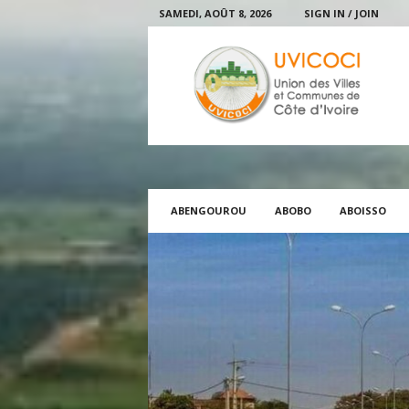
SAMEDI, AOÛT 8, 2026
SIGN IN / JOIN
U
V
I
C
O
C
I
ABENGOUROU
ABOBO
ABOISSO