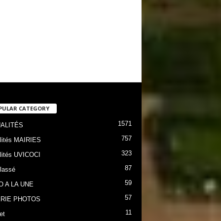
PULAR CATEGORY
1571
ALITÉS
757
lités MAIRIES
323
lités UVICOCI
87
lassé
59
O A LA UNE
57
RIE PHOTOS
11
et