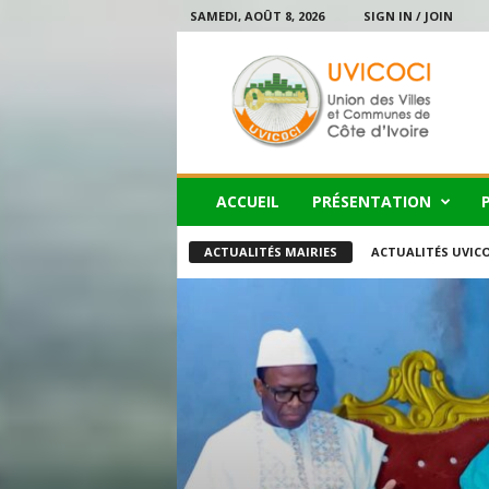
SAMEDI, AOÛT 8, 2026
SIGN IN / JOIN
U
V
I
C
O
C
I
ACCUEIL
PRÉSENTATION
ACTUALITÉS MAIRIES
ACTUALITÉS UVICO