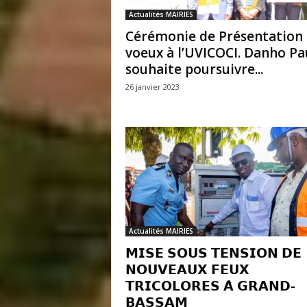
Actualités MAIRIES
Cérémonie de Présentation 
voeux à l’UVICOCI. Danho Pa
souhaite poursuivre...
26 janvier 2023
Actualités MAIRIES
𝗠𝗜𝗦𝗘 𝗦𝗢𝗨𝗦 𝗧𝗘𝗡𝗦𝗜𝗢𝗡 𝗗𝗘
𝗡𝗢𝗨𝗩𝗘𝗔𝗨𝗫 𝗙𝗘𝗨𝗫
𝗧𝗥𝗜𝗖𝗢𝗟𝗢𝗥𝗘𝗦 𝗔̀ 𝗚𝗥𝗔𝗡𝗗-
𝗕𝗔𝗦𝗦𝗔𝗠