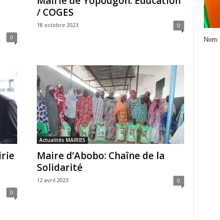
Mairie de Yopougon: Éducation
/ COGES
18 octobre 2023
0
0
Nom:
Actualités MAIRIES
rie
Maire d’Abobo: Chaîne de la
Solidarité
12 avril 2023
0
0