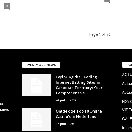
0
Page 1 of 76
EVEN MORE NEWS
PO
ACTU
Exploring the Leading
Internet Betting Sites in
Actua
Canadian Territory: Your
Comprehensive...
Actua
24 juillet 2026
Non c
es
mmunes
VIDE
Ontdek de Top 10 Online
Casino’s in Nederland
GALE
16 juin 2026
Intern