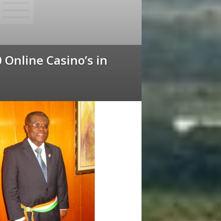
 Online Casino’s in