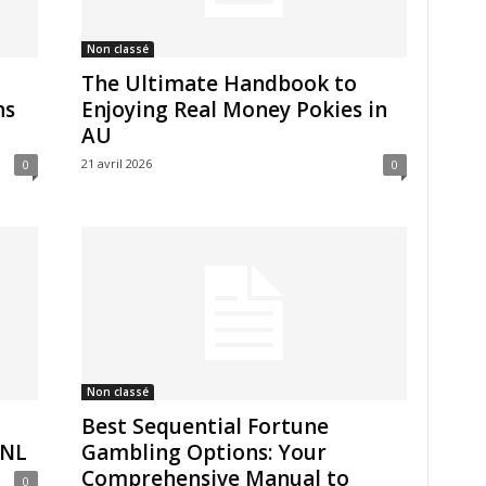
Non classé
The Ultimate Handbook to
ns
Enjoying Real Money Pokies in
AU
21 avril 2026
0
0
Non classé
Best Sequential Fortune
 NL
Gambling Options: Your
Comprehensive Manual to
0