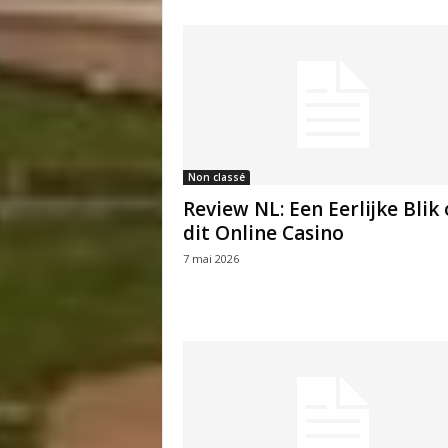
Non classé
Review NL: Een Eerlijke Blik
dit Online Casino
7 mai 2026