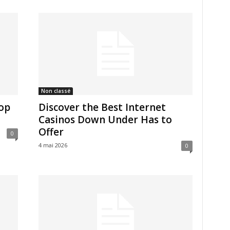
Non classé
 op
Discover the Best Internet
Casinos Down Under Has to
Offer
0
4 mai 2026
0