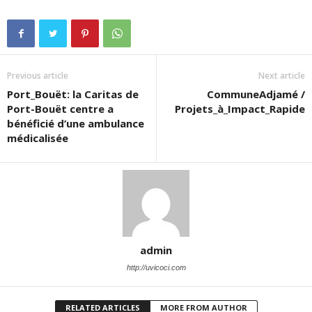
Previous article
Next article
Port_Bouët: la Caritas de
CommuneAdjamé /
Port-Bouët centre a
Projets_à_Impact_Rapide
bénéficié d’une ambulance
médicalisée
admin
http://uvicoci.com
RELATED ARTICLES
MORE FROM AUTHOR