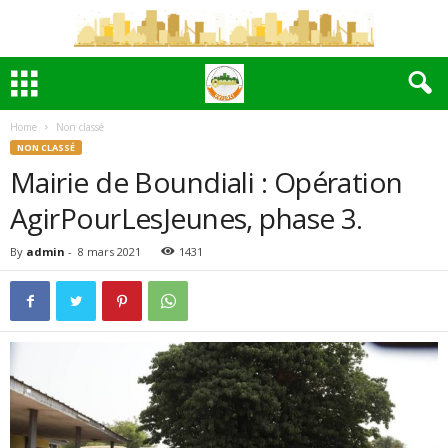
Home
Non classé
NON CLASSÉ
Mairie de Boundiali : Opération
AgirPourLesJeunes, phase 3.
By
admin
-
8 mars 2021
1431