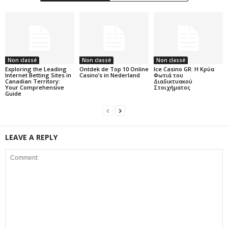
Non classé
Non classé
Non classé
Exploring the Leading
Ontdek de Top 10 Online
Ice Casino GR: Η Κρύα
Internet Betting Sites in
Casino’s in Nederland
Φωτιά του
Canadian Territory:
Διαδικτυακού
Your Comprehensive
Στοιχήματος
Guide
LEAVE A REPLY