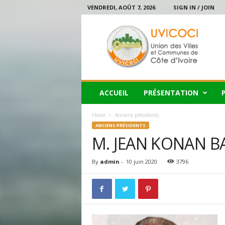
VENDREDI, AOÛT 7, 2026
SIGN IN / JOIN
U
V
I
C
O
C
I
ACCUEIL
PRÉSENTATION
Home
Anciens présidents
ANCIENS PRÉSIDENTS
M. JEAN KONAN B
By
admin
-
10 juin 2020
3796