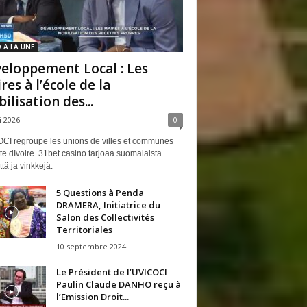
 A LA UNE
eloppement Local : Les
res à l’école de la
ilisation des...
i 2026
0
CI regroupe les unions de villes et communes
e dIvoire. 31bet casino tarjoaa suomalaista
ttä ja vinkkejä.
5 Questions à Penda
DRAMERA, Initiatrice du
Salon des Collectivités
Territoriales
10 septembre 2024
Le Président de l’UVICOCI
Paulin Claude DANHO reçu à
l’Emission Droit...