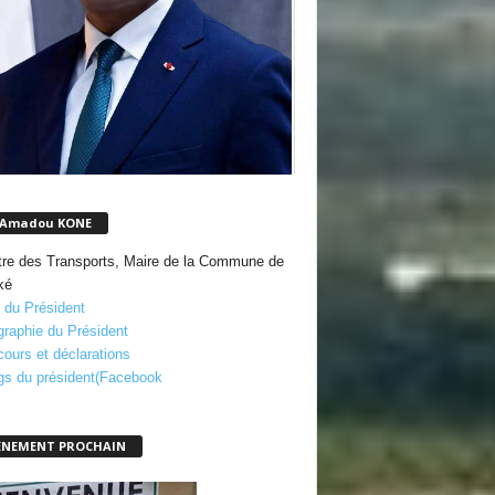
 Amadou KONE
tre des Transports, Maire de la Commune de
ké
 du Président
graphie du Président
cours et déclarations
gs du président(Facebook
ENEMENT PROCHAIN