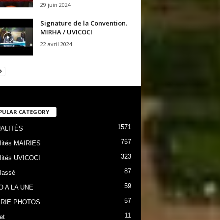
29 juin 2024
Signature de la Convention.
MIRHA / UVICOCI
22 avril 2024
PULAR CATEGORY
1571
ALITÉS
757
lités MAIRIES
323
lités UVICOCI
87
lassé
59
O A LA UNE
57
RIE PHOTOS
11
et