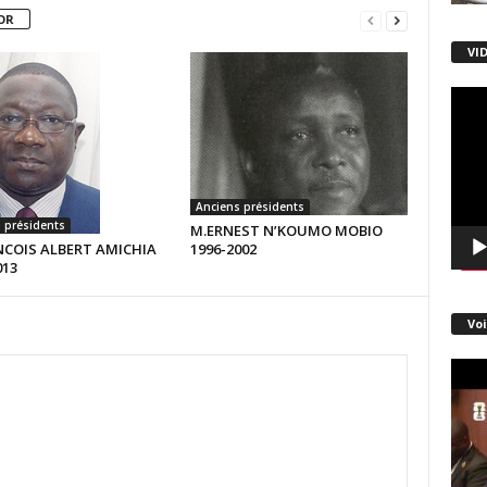
OR
VI
Lecte
vidéo
Anciens présidents
 présidents
M.ERNEST N’KOUMO MOBIO
COIS ALBERT AMICHIA
1996-2002
013
Voi