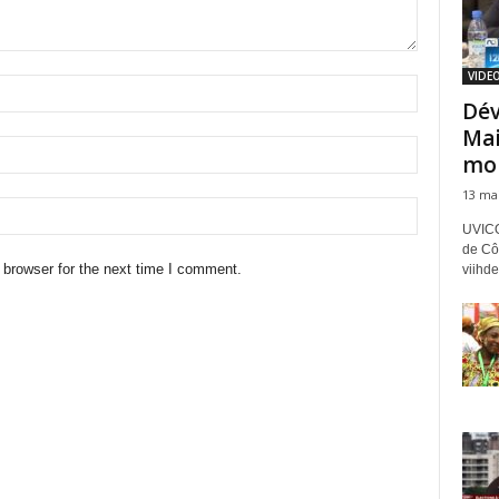
VIDEO
Dév
Mai
mob
13 ma
UVICO
de Côt
 browser for the next time I comment.
viihde