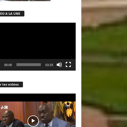
DEO A LA UNE
ur
00:00
03:33
r les vidéos