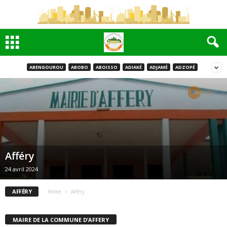
ABENGOUROU
ABOBO
ABOISSO
ADIAKÉ
ADJAMÉ
ADZOPÉ
Afféry
24 avril 2024
AFFÉRY
Home
Afféry
MAIRE DE LA COMMUNE D’AFFERY