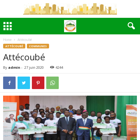
Home
Attécoubé
ATTÉCOUBÉ
COMMUNES
Attécoubé
By
admin
-
27 juin 2020
4244