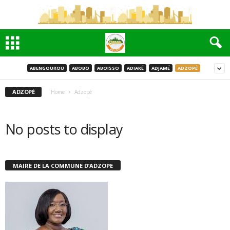
ABENGOUROU
ABOBO
ABOISSO
ADIAKÉ
ADJAMÉ
ADZOPÉ
ADZOPÉ
Home
Adzopé
No posts to display
MAIRE DE LA COMMUNE D’ADZOPE