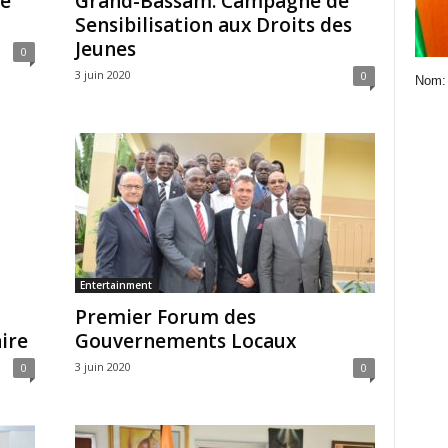
le
Grand-Bassam: Campagne de
Sensibilisation aux Droits des
Jeunes
0
3 juin 2020
0
Nom:
Entertainment
Premier Forum des
ire
Gouvernements Locaux
3 juin 2020
0
0