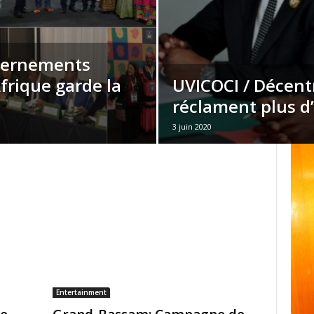
vernements
frique garde la
UVICOCI / Décentr
réclament plus d
3 juin 2020
Entertainment