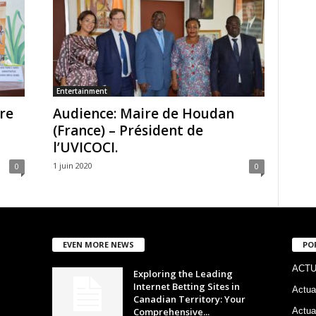
Entertainment
re
Audience: Maire de Houdan
(France) – Président de
l’UVICOCI.
1 juin 2020
0
0
EVEN MORE NEWS
PO
ACTU
Exploring the Leading
Internet Betting Sites in
Actua
Canadian Territory: Your
Comprehensive...
Actua