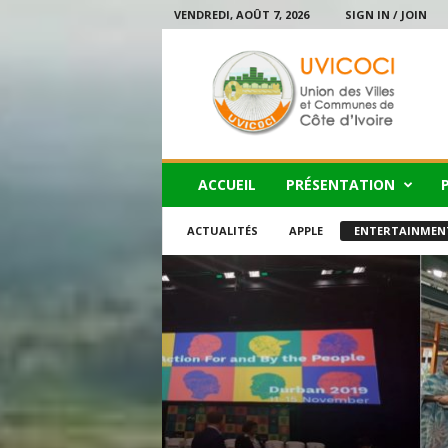
VENDREDI, AOÛT 7, 2026
SIGN IN / JOIN
U
V
I
C
O
C
I
ACCUEIL
PRÉSENTATION
ACTUALITÉS
APPLE
ENTERTAINMEN