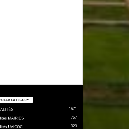
PULAR CATEGORY
1571
ALITÉS
757
lités MAIRIES
323
lités UVICOCI