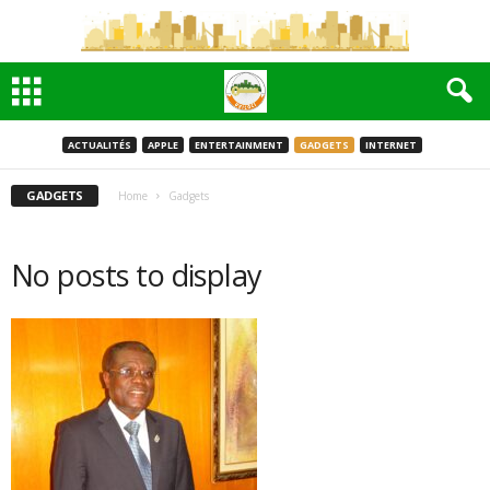
ACTUALITÉS
APPLE
ENTERTAINMENT
GADGETS
INTERNET
GADGETS
Home
Gadgets
No posts to display