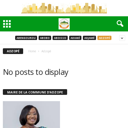
ABENGOUROU
ABOBO
ABOISSO
ADIAKÉ
ADJAMÉ
ADZOPÉ
ADZOPÉ
Home
Adzopé
No posts to display
MAIRE DE LA COMMUNE D’ADZOPE