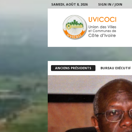
SAMEDI, AOÛT 8, 2026
SIGN IN / JOIN
U
V
I
C
O
C
I
ANCIENS PRÉSIDENTS
BUREAU EXÉCUTIF