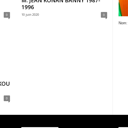
M. JEAN KONAN BANNY 1987-
1996
10 juin 2020
0
0
Nom:
KOU
0