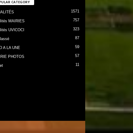
PULAR CATEGORY
1571
ALITÉS
757
lités MAIRIES
323
lités UVICOCI
87
lassé
59
O A LA UNE
57
RIE PHOTOS
11
et