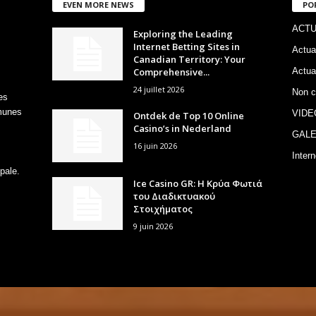
EVEN MORE NEWS
PO
ACTU
Exploring the Leading
Internet Betting Sites in
Actua
Canadian Territory: Your
Comprehensive...
Actua
24 juillet 2026
Non c
es
mmunes
VIDE
Ontdek de Top 10 Online
Casino’s in Nederland
GALE
16 juin 2026
Intern
pale.
Ice Casino GR: Η Κρύα Φωτιά
του Διαδικτυακού
Στοιχήματος
9 juin 2026