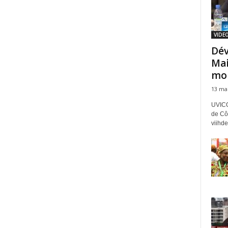
VIDEO
Dév
Mai
mob
13 ma
UVICO
de Côt
viihde