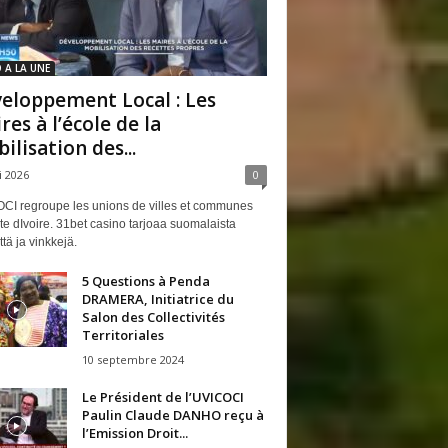
 A LA UNE
eloppement Local : Les
res à l’école de la
ilisation des...
i 2026
0
CI regroupe les unions de villes et communes
e dIvoire. 31bet casino tarjoaa suomalaista
ttä ja vinkkejä.
5 Questions à Penda
DRAMERA, Initiatrice du
Salon des Collectivités
Territoriales
10 septembre 2024
Le Président de l’UVICOCI
Paulin Claude DANHO reçu à
l’Emission Droit...