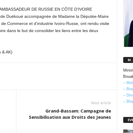
L’AMBASSADEUR DE RUSSIE EN CÔTE D’IVOIRE
 de Duékoué accompagnée de Madame la Députée-Maire
e Commerce et d’industrie Ivoiro-Russe, ont rendu visite
e dans le but de consolider les liens entre les deux
s & AK)
M.
Minis
Boua
– Mot
– Bio
– Dis
– Blo
Next article
Grand-Bassam: Campagne de
Sensibilisation aux Droits des Jeunes
EV