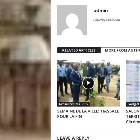
admin
http://uvicoci.com
RELATED ARTICLES
MORE FROM AUTH
Actualités MAIRIES
Gadget
SEMAINE DE LA VILLE: TIASSALÉ
SALON 
POUR LA FIN
TERRIT
Cérémo
LEAVE A REPLY