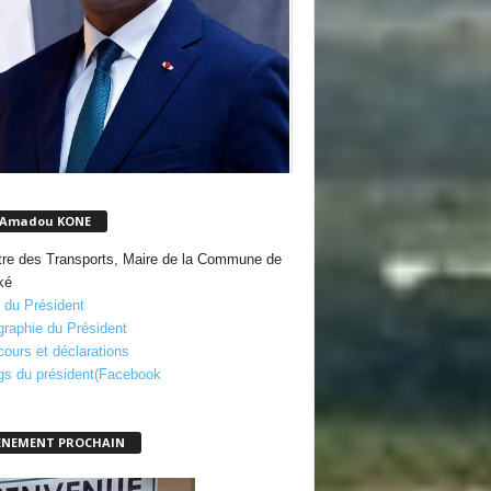
 Amadou KONE
tre des Transports, Maire de la Commune de
ké
 du Président
graphie du Président
cours et déclarations
gs du président(Facebook
ENEMENT PROCHAIN