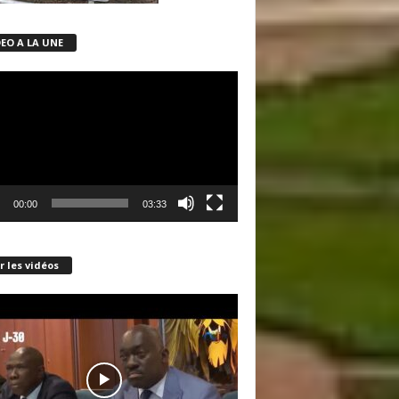
DEO A LA UNE
ur
00:00
03:33
r les vidéos