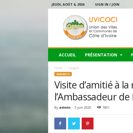
JEUDI, AOÛT 6, 2026
SIGN IN / JOIN
U
V
I
C
O
C
I
ACCUEIL
PRÉSENTATION
Home
Gadgets
GADGETS
Visite d’amitié à l
l’Ambassadeur de R
By
admin
-
3 juin 2020
1801