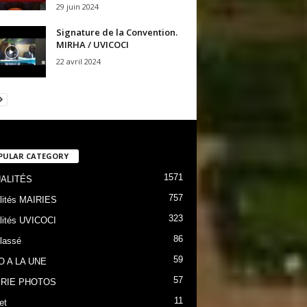
29 juin 2024
Signature de la Convention.
MIRHA / UVICOCI
22 avril 2024
PULAR CATEGORY
1571
ALITÉS
757
lités MAIRIES
323
lités UVICOCI
86
lassé
59
O A LA UNE
57
RIE PHOTOS
11
et