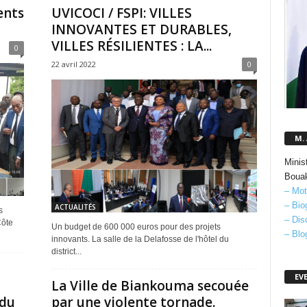
ents
UVICOCI / FSPI: VILLES
INNOVANTES ET DURABLES,
VILLES RÉSILIENTES : LA...
0
22 avril 2022
0
M.
Minis
Boua
– Mot
– Bio
ACTUALITÉS
s
– Dis
Côte
Un budget de 600 000 euros pour des projets
– Blo
innovants. La salle de la Delafosse de l'hôtel du
district...
EV
La Ville de Biankouma secouée
 du
par une violente tornade.