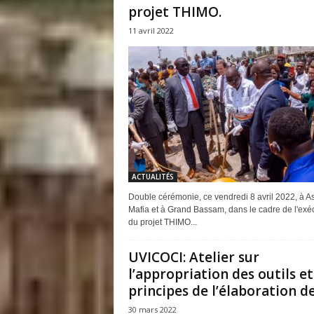
projet THIMO.
11 avril 2022
ACTUALITÉS
Double cérémonie, ce vendredi 8 avril 2022, à As
Mafia et à Grand Bassam, dans le cadre de l'exé
du projet THIMO...
UVICOCI: Atelier sur
l’appropriation des outils et
principes de l’élaboration des
30 mars 2022