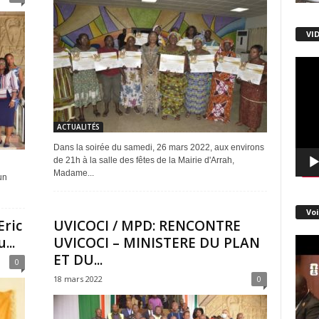
VI
Lecte
vidéo
ACTUALITÉS
Dans la soirée du samedi, 26 mars 2022, aux environs
de 21h à la salle des fêtes de la Mairie d'Arrah,
Madame...
un
Voi
Eric
UVICOCI / MPD: RENCONTRE
..
UVICOCI – MINISTERE DU PLAN
ET DU...
0
18 mars 2022
0