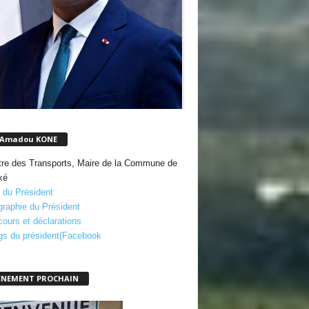
 Amadou KONE
tre des Transports, Maire de la Commune de
ké
 du Président
graphie du Président
cours et déclarations
gs du président(Facebook
ENEMENT PROCHAIN