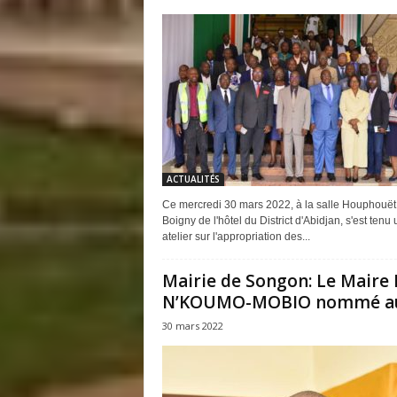
ACTUALITÉS
Ce mercredi 30 mars 2022, à la salle Houphouët
Boigny de l'hôtel du District d'Abidjan, s'est tenu 
atelier sur l'appropriation des...
Mairie de Songon: Le Maire 
N’KOUMO-MOBIO nommé au.
30 mars 2022