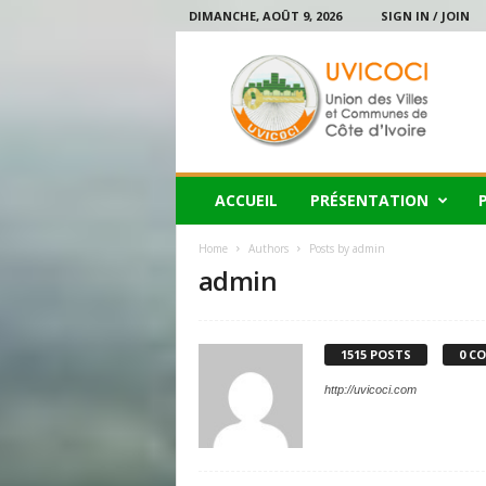
DIMANCHE, AOÛT 9, 2026
SIGN IN / JOIN
U
V
I
C
O
C
I
ACCUEIL
PRÉSENTATION
Home
Authors
Posts by admin
admin
1515 POSTS
0 C
http://uvicoci.com