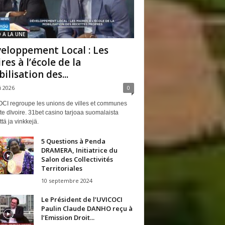
 A LA UNE
eloppement Local : Les
res à l’école de la
ilisation des...
i 2026
0
CI regroupe les unions de villes et communes
e dIvoire. 31bet casino tarjoaa suomalaista
ttä ja vinkkejä.
5 Questions à Penda
DRAMERA, Initiatrice du
Salon des Collectivités
Territoriales
10 septembre 2024
Le Président de l’UVICOCI
Paulin Claude DANHO reçu à
l’Emission Droit...