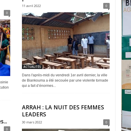
11 avril 2022
0
0
ACTUALITÉS
Dans l'après-midi du vendredi 1er avril dernier, la ville
de Biankouma a été secouée par une violente tornade
sinie
qui a fait d’énormes...
cution
ARRAH : LA NUIT DES FEMMES
LEADERS
...
30 mars 2022
0
0