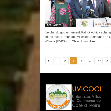
ACTUALITÉS
Le chef du gouvernement, Patrick Achi, a échang
mardi avec l’Union des Villes et Communes de 
d’Ivoire (UVICOCI). Objectif: mobiliser...
...
1
2
3
4
152