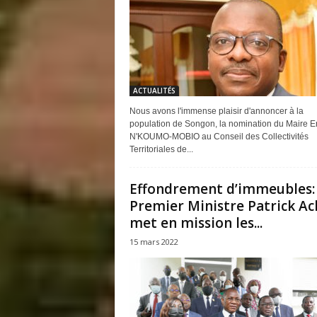
ACTUALITÉS
Nous avons l'immense plaisir d'annoncer à la
population de Songon, la nomination du Maire Er
N'KOUMO-MOBIO au Conseil des Collectivités
Territoriales de...
Effondrement d’immeubles:
Premier Ministre Patrick Ac
met en mission les...
15 mars 2022