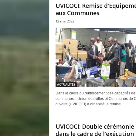
UVICOCI: Remise d’Equipem
aux Communes
12 mai 2022
ACTUALITÉS
Dans le cadre du renforcement des capacités de
communes, l’Union des villes et Communes de 
d’Ivoire (UVICOCI) a organisé la remise...
UVICOCI: Double cérémonie
dans le cadre de l’exécution