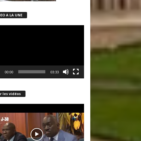
DEO A LA UNE
ur
00:00
03:33
r les vidéos