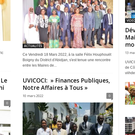
VIDEO
Dév
Mai
mob
ACTUALITÉS
13 ma
ic
Ce Vendredi 18 Mars 2022, à la salle Félix Houphouët
Boigny du District d'Abidjan, s'est tenue une rencontre
UVICO
entre les Maires de...
de Côt
viihde
 Le
UVICOCI: » Finances Publiques,
hi
Notre Affaires à Tous »
10 mars 2022
0
0