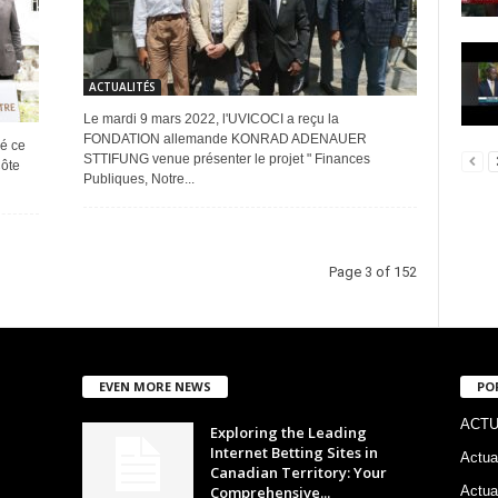
ACTUALITÉS
Le mardi 9 mars 2022, l'UVICOCI a reçu la
FONDATION allemande KONRAD ADENAUER
é ce
STTIFUNG venue présenter le projet " Finances
Côte
Publiques, Notre...
Page 3 of 152
EVEN MORE NEWS
PO
ACTU
Exploring the Leading
Internet Betting Sites in
Actua
Canadian Territory: Your
Comprehensive...
Actua