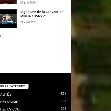
29 juin 2024
Signature de la Convention.
MIRHA / UVICOCI
22 avril 2024
PULAR CATEGORY
1571
ALITÉS
757
lités MAIRIES
323
lités UVICOCI