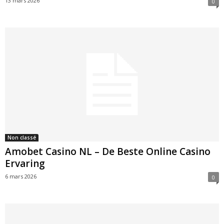
13 mars 2026
0
Non classé
Amobet Casino NL – De Beste Online Casino
Ervaring
6 mars 2026
0