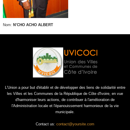
Nom:
N’CHO ACHO ALBERT
L'Union a pour but d'établir et de développer des liens de solidarité entre
les Villes et les Communes de la République de Côte d'Ivoire, en vue
d'harmoniser leurs actions, de contribuer à l'amélioration de
l'Administration locale et l'épanouissement harmonieux de la vie
municipale.
Contact us:
contact@yoursite.com