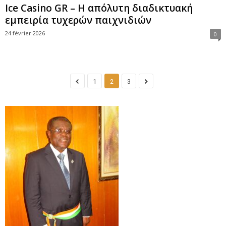
Ice Casino GR – Η απόλυτη διαδικτυακή
εμπειρία τυχερών παιχνιδιών
24 février 2026
0
1
2
3