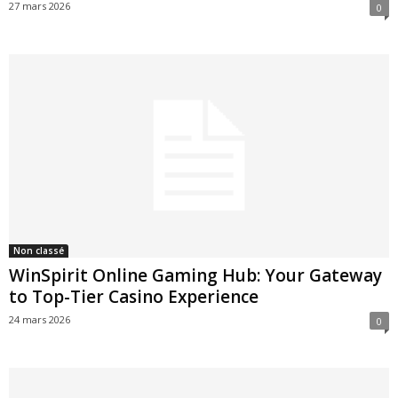
27 mars 2026
0
Non classé
WinSpirit Online Gaming Hub: Your Gateway
to Top-Tier Casino Experience
24 mars 2026
0