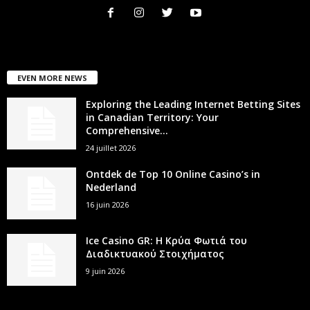
EVEN MORE NEWS
Exploring the Leading Internet Betting Sites
in Canadian Territory: Your
Comprehensive...
24 juillet 2026
Ontdek de Top 10 Online Casino’s in
Nederland
16 juin 2026
Ice Casino GR: Η Κρύα Φωτιά του
Διαδικτυακού Στοιχήματος
9 juin 2026