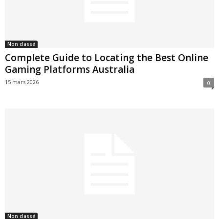
Non classé
Complete Guide to Locating the Best Online
Gaming Platforms Australia
15 mars 2026
0
Non classé