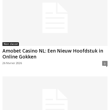
Non classé
Amobet Casino NL: Een Nieuw Hoofdstuk in
Online Gokken
26 février 2026
0