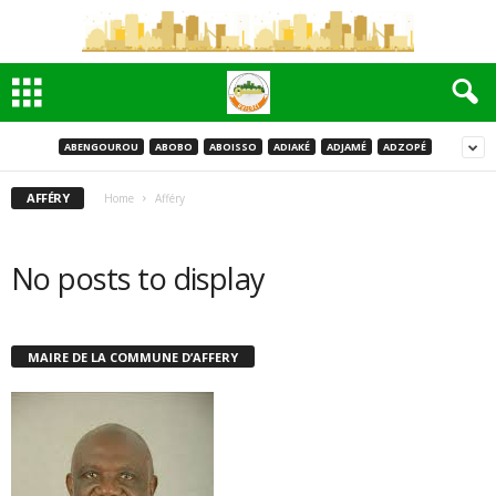
ABENGOUROU
ABOBO
ABOISSO
ADIAKÉ
ADJAMÉ
ADZOPÉ
AFFÉRY
Home
Afféry
No posts to display
MAIRE DE LA COMMUNE D’AFFERY