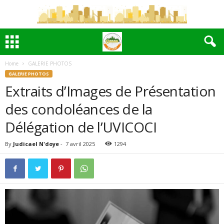
Home
GALERIE PHOTOS
GALERIE PHOTOS
Extraits d’Images de Présentation
des condoléances de la
Délégation de l’UVICOCI
By
Judicael N'doye
-
7 avril 2025
1294