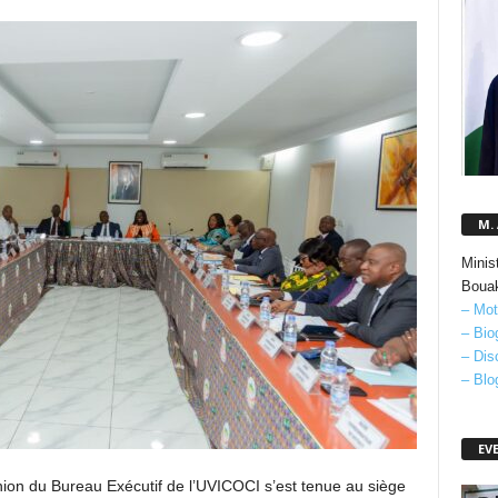
M.
Minis
Boua
– Mot
– Bio
– Dis
– Blo
EV
nion du Bureau Exécutif de l’UVICOCI s’est tenue au siège