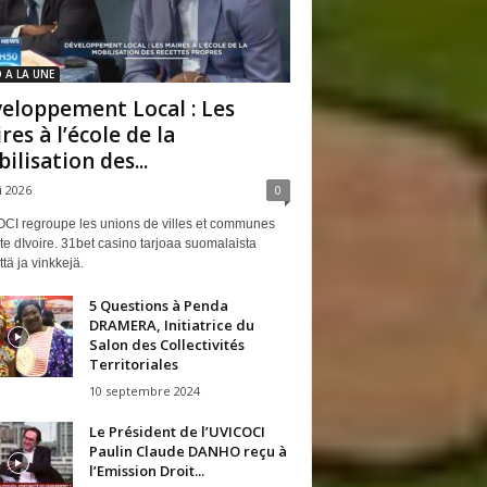
 A LA UNE
eloppement Local : Les
res à l’école de la
ilisation des...
i 2026
0
CI regroupe les unions de villes et communes
e dIvoire. 31bet casino tarjoaa suomalaista
ttä ja vinkkejä.
5 Questions à Penda
DRAMERA, Initiatrice du
Salon des Collectivités
Territoriales
10 septembre 2024
Le Président de l’UVICOCI
Paulin Claude DANHO reçu à
l’Emission Droit...