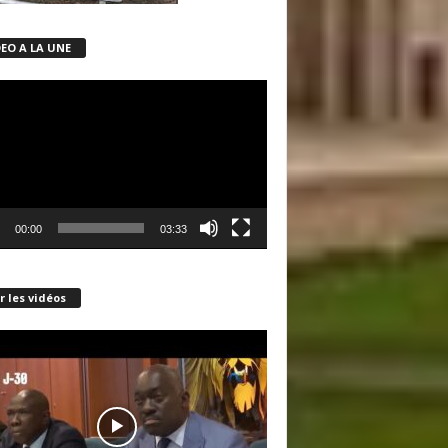
DEO A LA UNE
ur
00:00
03:33
r les vidéos