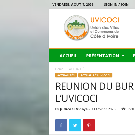
VENDREDI, AOÛT 7, 2026
SIGN IN / JOIN
U
V
I
C
O
C
I
ACCUEIL
PRÉSENTATION
Home
ACTUALITÉS
ACTUALITÉS
ACTUALITÉS UVICOCI
REUNION DU BURE
L’UVICOCI
By
Judicael N'doye
-
11 février 2025
3638