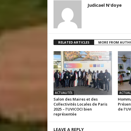
Judicael N'doye
RELATED ARTICLES
MORE FROM AUTH
ACTUALITÉS
ACTUAL
Salon des Maires et des
Hommag
Collectivités Locales de Paris
Présen
2025 – l’UVICOCI bien
de l’U
représentée
LEAVE A REPLY