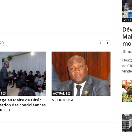
VIDEO
Dév
Mai
mob
OR
13 ma
UVICO
de Côt
viihde
ITÉS
ACTUALITÉS
e au Maire de Hiré :
NÉCROLOGIE
tation des condoléances
VICOCI