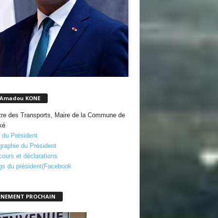
 Amadou KONE
tre des Transports, Maire de la Commune de
ké
 du Président
graphie du Président
cours et déclarations
gs du président(Facebook
ENEMENT PROCHAIN