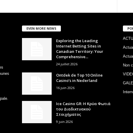
EVEN MORE NEWS
PO
ACTU
Exploring the Leading
Internet Betting Sites in
Actua
Canadian Territory: Your
Comprehensive...
Actua
24 juillet 2026
Non c
es
mmunes
VIDE
Ontdek de Top 10 Online
Casino’s in Nederland
GALE
16 juin 2026
Intern
pale.
Ice Casino GR: Η Κρύα Φωτιά
του Διαδικτυακού
Στοιχήματος
9 juin 2026