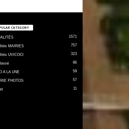
PULAR CATEGORY
1571
ALITÉS
757
lités MAIRIES
323
lités UVICOCI
86
lassé
59
O A LA UNE
57
RIE PHOTOS
11
et