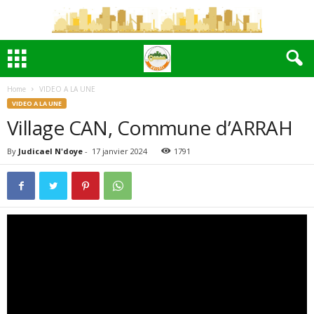
Home
VIDEO A LA UNE
VIDEO A LA UNE
Village CAN, Commune d’ARRAH
By
Judicael N'doye
-
17 janvier 2024
1791