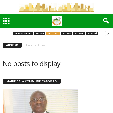
ABENGOUROU
ABOBO
ABOISSO
ADIAKÉ
ADJAMÉ
ADZOPÉ
ABOISSO
Home
Aboisso
No posts to display
MAIRE DE LA COMMUNE D’ABOISSO