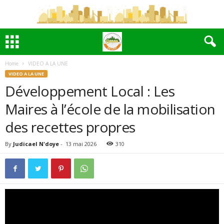
Home
VIDEO A LA UNE
VIDEO A LA UNE
Développement Local : Les
Maires à l’école de la mobilisation
des recettes propres
By
Judicael N'doye
-
13 mai 2026
310