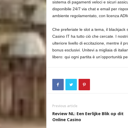
sistema di pagamenti veloci e sicuri assicur
disponibile 24/7 via chat e email per risp
ambiente regolamentato, con licenza ADM, c
Che preferiate le slot a tema, il blackjack 
Casino IT ha tutto ciò che cercate. I nost
ulteriore livello di eccitazione, mentre il 
bonus esclusivi. Unitevi a migliaia di ital
libero: qui ogni partita è un’opportunità per
Previous article
Review NL: Een Eerlijke Blik op dit
Online Casino