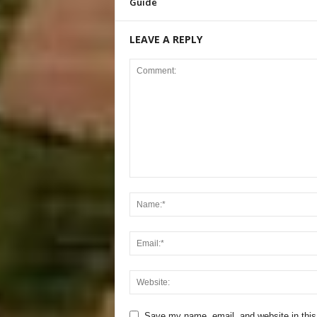
Guide
LEAVE A REPLY
Save my name, email, and website in this