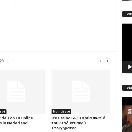
VI
Lecte
vidéo
OR
Voi
ssé
Non classé
 de Top 10 Online
Ice Casino GR: Η Κρύα Φωτιά
’s in Nederland
του Διαδικτυακού
Στοιχήματος