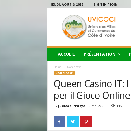
JEUDI, AOÛT 6, 2026
SIGN IN / JOIN
U
V
I
C
O
C
I
ACCUEIL
PRÉSENTATION
Home
Non classé
NON CLASSÉ
Queen Casino IT: I
per il Gioco Online
By
Judicael N'doye
-
9 mai 2026
145