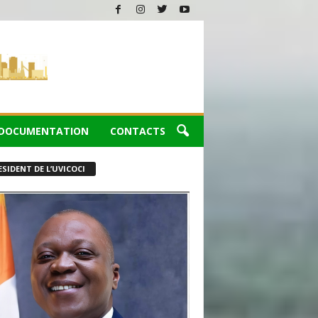
DOCUMENTATION
CONTACTS
ESIDENT DE L’UVICOCI