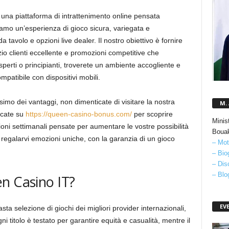
una piattaforma di intrattenimento online pensata
riamo un’esperienza di gioco sicura, variegata e
a tavolo e opzioni live dealer. Il nostro obiettivo è fornire
io clienti eccellente e promozioni competitive che
erti o principianti, troverete un ambiente accogliente e
ompatibile con dispositivi mobili.
simo dei vantaggi, non dimenticate di visitare la nostra
M.
iccate su
https://queen-casino-bonus.com/
per scoprire
Minis
ioni settimanali pensate per aumentare le vostre possibilità
Boua
r regalarvi emozioni uniche, con la garanzia di un gioco
– Mot
– Bio
– Dis
– Blo
n Casino IT?
EV
sta selezione di giochi dei migliori provider internazionali,
titolo è testato per garantire equità e casualità, mentre il